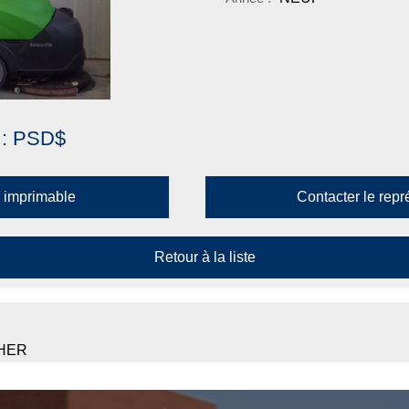
 : PSD$
 imprimable
Contacter le repr
Retour à la liste
HER